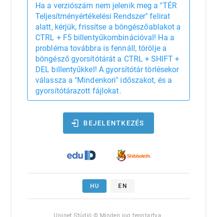
Ha a verziószám nem jelenik meg a "TÉR
Teljesítményértékelési Rendszer" felirat
alatt, kérjük, frissítse a böngészőablakot a
CTRL + F5 billentyűkombinációval! Ha a
probléma továbbra is fennáll, törölje a
böngésző gyorsítótárát a CTRL + SHIFT +
DEL billentyűkkel! A gyorsítótár törlésekor
válassza a "Mindenkori" időszakot, és a
gyorsítótárazott fájlokat.
BEJELENTKEZÉS
HU
EN
Uninet Stúdió © Minden jog fenntartva.